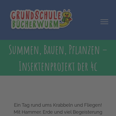
Zum
Inhalt
springen
Summen, Bauen, Pflanzen –
Insektenprojekt der 4c
Ein Tag rund ums Krabbeln und Fliegen!
Mit Hammer, Erde und viel Begeisterung